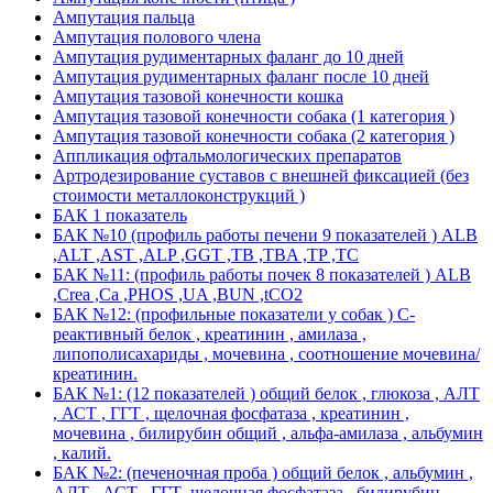
Ампутация пальца
Ампутация полового члена
Ампутация рудиментарных фаланг до 10 дней
Ампутация рудиментарных фаланг после 10 дней
Ампутация тазовой конечности кошка
Ампутация тазовой конечности собака (1 категория )
Ампутация тазовой конечности собака (2 категория )
Аппликация офтальмологических препаратов
Артродезирование суставов с внешней фиксацией (без
стоимости металлоконструкций )
БАК 1 показатель
БАК №10 (профиль работы печени 9 показателей ) ALB
,ALT ,AST ,ALP ,GGT ,TB ,TBA ,TP ,TC
БАК №11: (профиль работы почек 8 показателей ) ALB
,Crea ,Ca ,PHOS ,UA ,BUN ,tCO2
БАК №12: (профильные показатели у собак ) С-
реактивный белок , креатинин , амилаза ,
липополисахариды , мочевина , соотношение мочевина/
креатинин.
БАК №1: (12 показателей ) общий белок , глюкоза , АЛТ
, АСТ , ГГТ , щелочная фосфатаза , креатинин ,
мочевина , билирубин общий , альфа-амилаза , альбумин
, калий.
БАК №2: (печеночная проба ) общий белок , альбумин ,
АЛТ , АСТ , ГГТ ,щелочная фосфатаза , билирубин