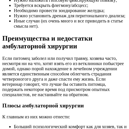
Нужно наложить гипсовую фиксирующую повязку;
Требуется вскрыть флегмону/абсцесс;
Необходимо провести зондирование желудка;
Нужно установить дренаж для перитонального диализа;
Иные случаи (их очень много и все приводить в статье
смысла нет).
Преимущества и недостатки
амбулаторной хирургии
Если питомец заболел или получил травму, хозяева часто,
несмотря ни на что, хотят взять его из ветклиники побыстрее
домой, однако порой нахождение в лечебном учреждении
является единственным способом облегчить страдания
четвероногого друга и даже спасти ему жизнь. Если
ветеринар говорит, что лучше бы оставить питомца,
подержать некоторое время под присмотром опытных
специалистов, не настаивайте на обратном.
Плюсы амбулаторной хирургии
К главным из них можно отнести:
Больший психологический комфорт как для хозяев, так и