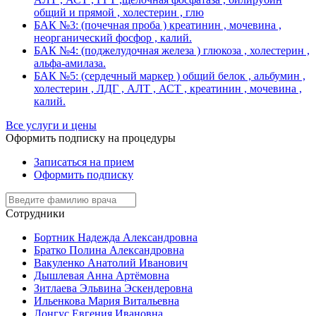
общий и прямой , холестерин , глю
БАК №3: (почечная проба ) креатинин , мочевина ,
неорганический фосфор , калий.
БАК №4: (поджелудочная железа ) глюкоза , холестерин ,
альфа-амилаза.
БАК №5: (сердечный маркер ) общий белок , альбумин ,
холестерин , ЛДГ , АЛТ , АСТ , креатинин , мочевина ,
калий.
Все услуги и цены
Оформить подписку на процедуры
Записаться на прием
Оформить подписку
Сотрудники
Бортник Надежда Александровна
Братко Полина Александровна
Вакуленко Анатолий Иванович
Дышлевая Анна Артёмовна
Зитлаева Эльвина Эскендеровна
Ильенкова Мария Витальевна
Лонгус Евгения Ивановна