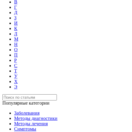
В
Г
Д
З
И
К
Л
М
Н
О
П
Р
С
Т
У
Х
Э
Популярные категории
Заболевания
Методы диагностики
Методы лечения
Симптомы