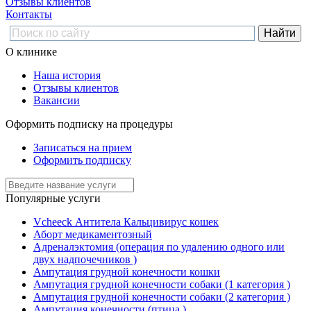
Отзывы клиентов
Контакты
О клинике
Наша история
Отзывы клиентов
Вакансии
Оформить подписку на процедуры
Записаться на прием
Оформить подписку
Популярные услуги
Vcheeck Антитела Кальцивирус кошек
Аборт медикаментозный
Адреналэктомия (операция по удалению одного или
двух надпочечников )
Ампутация грудной конечности кошки
Ампутация грудной конечности собаки (1 категория )
Ампутация грудной конечности собаки (2 категория )
Ампутация конечности (птица )