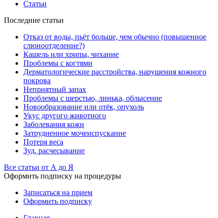
Статьи
Последние статьи
Отказ от воды, пьёт больше, чем обычно (повышенное
слюноотделение?)
Кашель или хрипы, чихание
Проблемы с когтями
Дерматологические расстройства, нарушения кожного
покрова
Неприятный запах
Проблемы с шерстью, линька, облысение
Новообразование или отёк, опухоль
Укус другого животного
Заболевания кожи
Затрудненное мочеиспускание
Потеря веса
Зуд, расчесывание
Все статьи от А до Я
Оформить подписку на процедуры
Записаться на прием
Оформить подписку
Главная