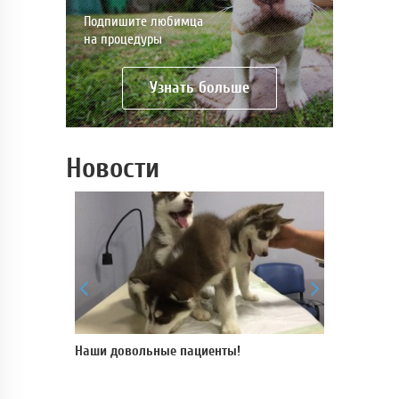
Подпишите любимца
на процедуры
Узнать больше
Новости
 для
Наши довольные пациенты!
В нашей кли
пройти УЗ-и
аппарате