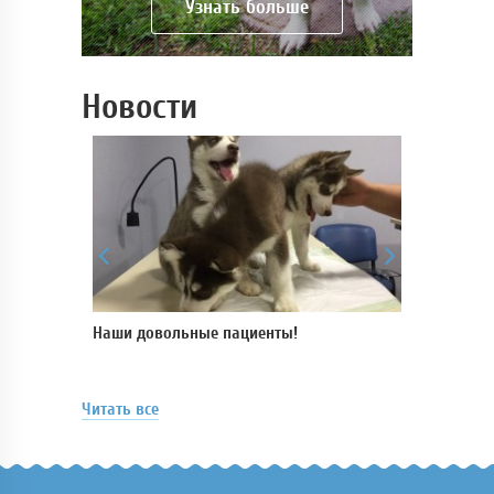
Узнать больше
Новости
 для
Наши довольные пациенты!
В нашей кли
пройти УЗ-и
аппарате
Читать все