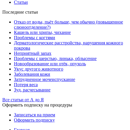
Статьи
Последние статьи
Отказ от воды, пьёт больше, чем обычно (повышенное
слюноотделение?)
Кашель или хрипы, чихание
Проблемы с когтями
Дерматологические расстройства, нарушения кожного
покрова
Неприятный запах
Проблемы с шерстью, линька, облысение
Новообразование или отёк, опухоль
Укус другого животного
Заболевания кожи
Затрудненное мочеиспускание
Потеря веса
Зуд, расчесывание
Все статьи от А до Я
Оформить подписку на процедуры
Записаться на прием
Оформить подписку
Главная