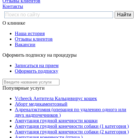
Отзывы клиентов
Контакты
О клинике
Наша история
Отзывы клиентов
Вакансии
Оформить подписку на процедуры
Записаться на прием
Оформить подписку
Популярные услуги
Vcheeck Антитела Кальцивирус кошек
Аборт медикаментозный
Адреналэктомия (операция по удалению одного или
двух надпочечников )
Ампутация грудной конечности кошки
Ампутация грудной конечности собаки (1 категория )
Ампутация грудной конечности собаки (2 категория )
Ампутация конечности (птица )