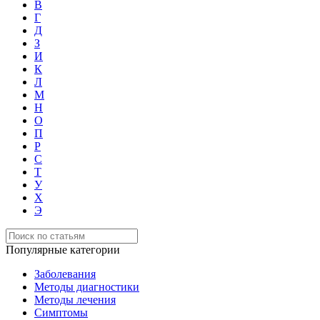
В
Г
Д
З
И
К
Л
М
Н
О
П
Р
С
Т
У
Х
Э
Популярные категории
Заболевания
Методы диагностики
Методы лечения
Симптомы