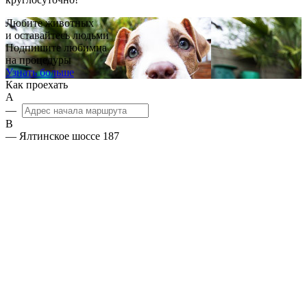
Любите животных
и оставайтесь людьми
Подпишите любимца
на процедуры
Узнать больше
Как проехать
А
—
B
— Ялтинское шоссе 187