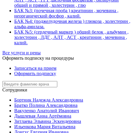
общий и прямой , холестерин , глю
БАК №3: (почечная проба ) креатинин , мочевина ,
неорганический фосфор , калий.
БАК №4: (поджелудочная железа ) глюкоза , холестерин ,
альфа-амилаза.
БАК №5: (сердечный маркер ) общий белок , альбумин ,
холестерин , ЛДГ , АЛТ , АСТ , креатинин , мочевина ,
калий.
Все услуги и цены
Оформить подписку на процедуры
Записаться на прием
Оформить подписку
Сотрудники
Бортник Надежда Александровна
Братко Полина Александровна
Вакуленко Анатолий Иванович
Дышлевая Анна Артёмовна
Зитлаева Эльвина Эскендеровна
Ильенкова Мария Витальевна
Лонгус Евгения Ивановна