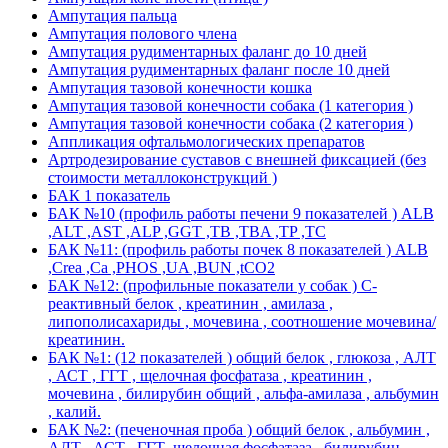
Ампутация пальца
Ампутация полового члена
Ампутация рудиментарных фаланг до 10 дней
Ампутация рудиментарных фаланг после 10 дней
Ампутация тазовой конечности кошка
Ампутация тазовой конечности собака (1 категория )
Ампутация тазовой конечности собака (2 категория )
Аппликация офтальмологических препаратов
Артродезирование суставов с внешней фиксацией (без
стоимости металлоконструкций )
БАК 1 показатель
БАК №10 (профиль работы печени 9 показателей ) ALB
,ALT ,AST ,ALP ,GGT ,TB ,TBA ,TP ,TC
БАК №11: (профиль работы почек 8 показателей ) ALB
,Crea ,Ca ,PHOS ,UA ,BUN ,tCO2
БАК №12: (профильные показатели у собак ) С-
реактивный белок , креатинин , амилаза ,
липополисахариды , мочевина , соотношение мочевина/
креатинин.
БАК №1: (12 показателей ) общий белок , глюкоза , АЛТ
, АСТ , ГГТ , щелочная фосфатаза , креатинин ,
мочевина , билирубин общий , альфа-амилаза , альбумин
, калий.
БАК №2: (печеночная проба ) общий белок , альбумин ,
АЛТ , АСТ , ГГТ ,щелочная фосфатаза , билирубин