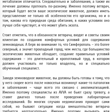
метаболизм отличается. Следовательно и заболевания, а также их
лечение должны протекать по-разному. Именно поэтому ветврач,
который будет вести ваше экзотическое животное, должен иметь
представление не только об особенностях его организма, но и о
том, какова его природная среда обитания, в каких условиях оно
лучше себя чувствует, и что может убить экзота.
Стоит отметить, что в обязанности ветврача, входят и советы своим
клиентам по созданию комфортных условий для содержания
земноводных. А беря во внимание то, что Симферополь – это более
северный, а значит прохладный город, чем места, где большинство
экзотических животных обладает, создание правильных условий
содержания – это длительный и кропотливый труд, в котором
должен участвовать не только владелец, но и специально
обученный специалист.
Заводя земноводное животное, вы должны быть готовы к тому, что
у него скорее всего после новоселья возникнут какие-то патологии
и заболевания – чаще всего это связано с акклиматизацией.
Именно поэтому специалисты из AVVA не бьют сразу тревогу, а
ставят диагноз только после проведения лабораторных
исследований. Во многих случаях недомогания проходят сами
собой, но бывают ситуации когда вмешательство ветврача
требуется неотлагательно. Именно поэтому вызывать или