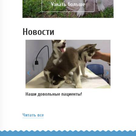
Узнать больше
Новости
 для
Наши довольные пациенты!
В нашей кли
пройти УЗ-и
аппарате
Читать все