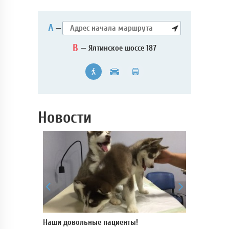
А
—
B
— Ялтинское шоссе 187
Новости
 для
Наши довольные пациенты!
В нашей кли