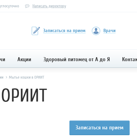
углосуточно
Написать директору
Записаться на прием
Врачи
чи
Акции
Здоровый питомец от А до Я
Конта
ии
Мытье кошки в ОРИИТ
 ОРИИТ
Записаться на прием