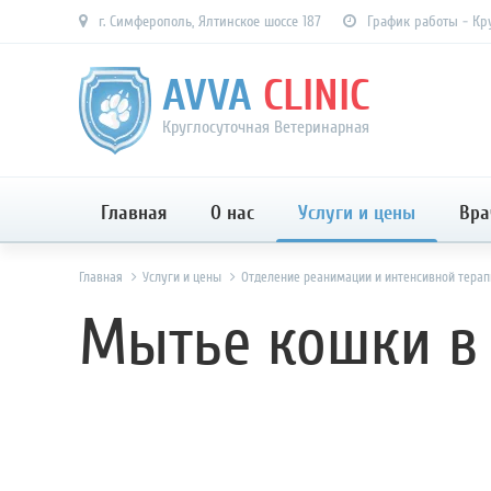
г. Симферополь, Ялтинское шоссе 187
График работы - Кр
AVVA
CLINIC
Круглосуточная Ветеринарная
Главная
О нас
Услуги и цены
Вра
Главная
Услуги и цены
Отделение реанимации и интенсивной терап
Мытье кошки в