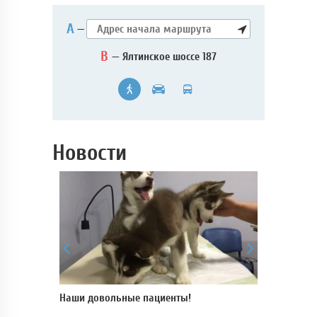
А
—
B
— Ялтинское шоссе 187
Новости
 для
Наши довольные пациенты!
В нашей кли
пройти УЗ-и