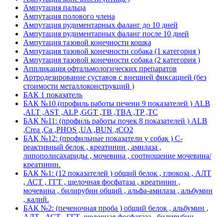
Ампутация пальца
Ампутация полового члена
Ампутация рудиментарных фаланг до 10 дней
Ампутация рудиментарных фаланг после 10 дней
Ампутация тазовой конечности кошка
Ампутация тазовой конечности собака (1 категория )
Ампутация тазовой конечности собака (2 категория )
Аппликация офтальмологических препаратов
Артродезирование суставов с внешней фиксацией (без
стоимости металлоконструкций )
БАК 1 показатель
БАК №10 (профиль работы печени 9 показателей ) ALB
,ALT ,AST ,ALP ,GGT ,TB ,TBA ,TP ,TC
БАК №11: (профиль работы почек 8 показателей ) ALB
,Crea ,Ca ,PHOS ,UA ,BUN ,tCO2
БАК №12: (профильные показатели у собак ) С-
реактивный белок , креатинин , амилаза ,
липополисахариды , мочевина , соотношение мочевина/
креатинин.
БАК №1: (12 показателей ) общий белок , глюкоза , АЛТ
, АСТ , ГГТ , щелочная фосфатаза , креатинин ,
мочевина , билирубин общий , альфа-амилаза , альбумин
, калий.
БАК №2: (печеночная проба ) общий белок , альбумин ,
АЛТ , АСТ , ГГТ ,щелочная фосфатаза , билирубин