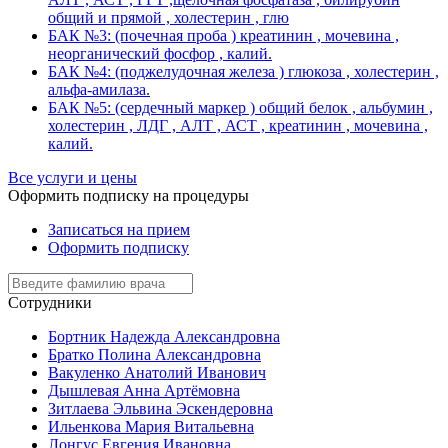
общий и прямой , холестерин , глю
БАК №3: (почечная проба ) креатинин , мочевина ,
неорганический фосфор , калий.
БАК №4: (поджелудочная железа ) глюкоза , холестерин ,
альфа-амилаза.
БАК №5: (сердечный маркер ) общий белок , альбумин ,
холестерин , ЛДГ , АЛТ , АСТ , креатинин , мочевина ,
калий.
Все услуги и цены
Оформить подписку на процедуры
Записаться на прием
Оформить подписку
Сотрудники
Бортник Надежда Александровна
Братко Полина Александровна
Вакуленко Анатолий Иванович
Дышлевая Анна Артёмовна
Зитлаева Эльвина Эскендеровна
Ильенкова Мария Витальевна
Лонгус Евгения Ивановна