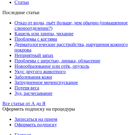
Статьи
Последние статьи
Отказ от воды, пьёт больше, чем обычно (повышенное
слюноотделение?)
Кашель или хрипы, чихание
Проблемы с когтями
Дерматологические расстройства, нарушения кожного
покрова
Неприятный запах
Проблемы с шерстью, линька, облысение
Новообразование или отёк, опухоль
Укус другого животного
Заболевания кожи
Затрудненное мочеиспускание
Потеря веса
Зуд, расчесывание
Все статьи от А до Я
Оформить подписку на процедуры
Записаться на прием
Оформить подписку
Главная