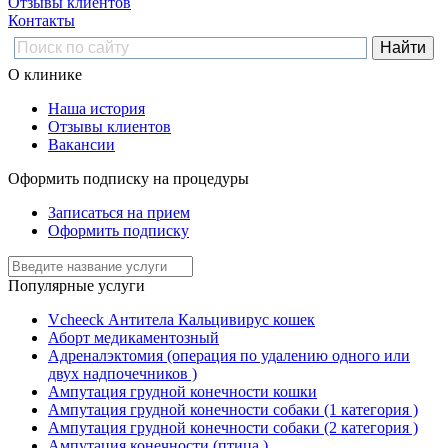
Отзывы клиентов
Контакты
О клинике
Наша история
Отзывы клиентов
Вакансии
Оформить подписку на процедуры
Записаться на прием
Оформить подписку
Популярные услуги
Vcheeck Антитела Кальцивирус кошек
Аборт медикаментозный
Адреналэктомия (операция по удалению одного или
двух надпочечников )
Ампутация грудной конечности кошки
Ампутация грудной конечности собаки (1 категория )
Ампутация грудной конечности собаки (2 категория )
Ампутация конечности (птица )