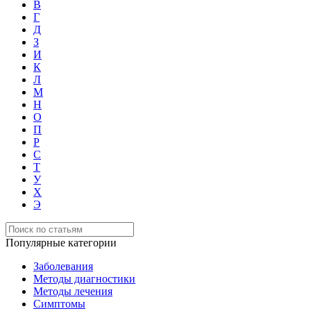
В
Г
Д
З
И
К
Л
М
Н
О
П
Р
С
Т
У
Х
Э
Популярные категории
Заболевания
Методы диагностики
Методы лечения
Симптомы