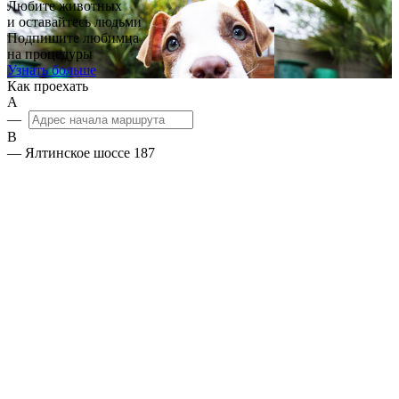
Любите животных
и оставайтесь людьми
Подпишите любимца
на процедуры
Узнать больше
Как проехать
А
—
B
— Ялтинское шоссе 187