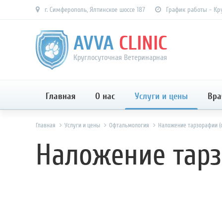
г. Симферополь, Ялтинское шоссе 187
График работы - Кр
AVVA
CLINIC
Круглосуточная Ветеринарная
Главная
О нас
Услуги и цены
Вра
Главная
Услуги и цены
Офтальмология
Наложение тарзорафии (о
Наложение тарз