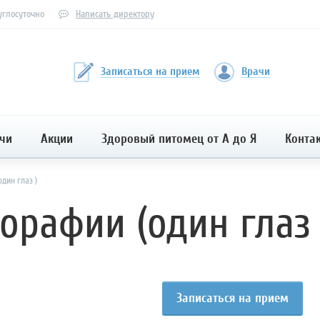
углосуточно
Написать директору
Записаться на прием
Врачи
чи
Акции
Здоровый питомец от А до Я
Конта
дин глаз )
орафии (один глаз 
Записаться на прием