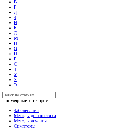
В
Г
Д
З
И
К
Л
М
Н
О
П
Р
С
Т
У
Х
Э
Популярные категории
Заболевания
Методы диагностики
Методы лечения
Симптомы