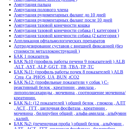
Ампутация пальца
Ампутация полового члена
Ампутация рудиментарных фаланг до 10 дней
Ампутация рудиментарных фаланг после 10 дней
Ампутация тазовой конечности кошка
Ампутация тазовой конечности собака (1 категория )
Ампутация тазовой конечности собака (2 категория )
Аппликация офтальмологических препаратов
Артродезирование суставов с внешней фиксацией (без
стоимости металлоконструкций )
БАК 1 показатель
БАК №10 (профиль работы печени 9 показателей ) ALB
,ALT ,AST ,ALP ,GGT ,TB ,TBA ,TP ,TC
БАК №11: (профиль работы почек 8 показателей ) ALB
,Crea ,Ca ,PHOS ,UA ,BUN ,tCO2
БАК №12: (профильные показатели у собак ) С-
реактивный белок , креатинин , амилаза ,
липополисахариды , мочевина , соотношение мочевина/
креатинин.
БАК №1: (12 показателей ) общий белок , глюкоза , АЛТ
, АСТ , ГГТ , щелочная фосфатаза , креатинин ,
мочевина , билирубин общий , альфа-амилаза , альбумин
, калий.
БАК №2: (печеночная проба ) общий белок , альбумин ,
АЛТ , АСТ , ГГТ ,щелочная фосфатаза , билирубин