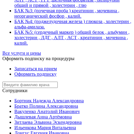
общий и прямой , холестерин , глю
БАК №3: (почечная проба ) креатинин , мочевина ,
неорганический фосфор , калий.
БАК №4: (поджелудочная железа ) глюкоза , холестерин ,
альфа-амилаза.
БАК №5: (сердечный маркер ) общий белок , альбумин ,
холестерин , ЛДГ , АЛТ , АСТ , креатинин , мочевина ,
калий.
Все услуги и цены
Оформить подписку на процедуры
Записаться на прием
Оформить подписку
Сотрудники
Бортник Надежда Александровна
Братко Полина Александровна
Вакуленко Анатолий Иванович
Дышлевая Анна Артёмовна
Зитлаева Эльвина Эскендеровна
Ильенкова Мария Витальевна
Лонгус Евгения Ивановна