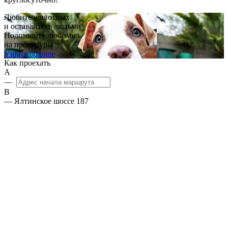
Любите животных
и оставайтесь людьми
Подпишите любимца
на процедуры
Узнать больше
Как проехать
А
—
B
— Ялтинское шоссе 187