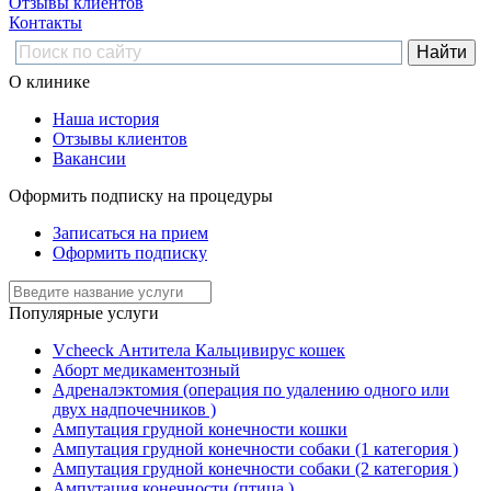
Отзывы клиентов
Контакты
О клинике
Наша история
Отзывы клиентов
Вакансии
Оформить подписку на процедуры
Записаться на прием
Оформить подписку
Популярные услуги
Vcheeck Антитела Кальцивирус кошек
Аборт медикаментозный
Адреналэктомия (операция по удалению одного или
двух надпочечников )
Ампутация грудной конечности кошки
Ампутация грудной конечности собаки (1 категория )
Ампутация грудной конечности собаки (2 категория )
Ампутация конечности (птица )