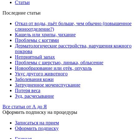
Статьи
Последние статьи
Отказ от воды, пьёт больше, чем обычно (повышенное
слюноотделение?)
Кашель или хрипы, чихание
Проблемы с когтями
Дерматологические расстройства, нарушения кожного
покрова
Неприятный запах
Проблемы с шерстью, линька, облысение
Новообразование или отёк, опухоль
Укус другого животного
Заболевания кожи
Затрудненное мочеиспускание
Потеря веса
Зуд, расчесывание
Все статьи от А до Я
Оформить подписку на процедуры
Записаться на прием
Оформить подписку
Главная