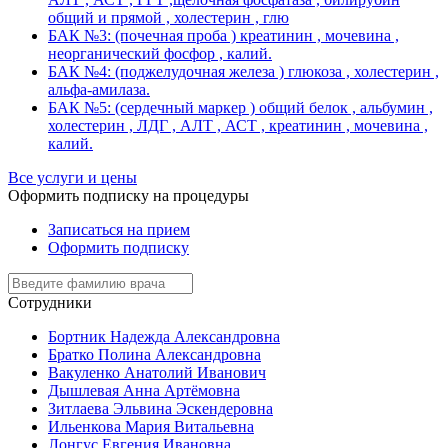
общий и прямой , холестерин , глю
БАК №3: (почечная проба ) креатинин , мочевина ,
неорганический фосфор , калий.
БАК №4: (поджелудочная железа ) глюкоза , холестерин ,
альфа-амилаза.
БАК №5: (сердечный маркер ) общий белок , альбумин ,
холестерин , ЛДГ , АЛТ , АСТ , креатинин , мочевина ,
калий.
Все услуги и цены
Оформить подписку на процедуры
Записаться на прием
Оформить подписку
Сотрудники
Бортник Надежда Александровна
Братко Полина Александровна
Вакуленко Анатолий Иванович
Дышлевая Анна Артёмовна
Зитлаева Эльвина Эскендеровна
Ильенкова Мария Витальевна
Лонгус Евгения Ивановна