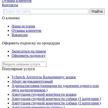
Отзывы клиентов
Контакты
О клинике
Наша история
Отзывы клиентов
Вакансии
Оформить подписку на процедуры
Записаться на прием
Оформить подписку
Популярные услуги
Vcheeck Антитела Кальцивирус кошек
Аборт медикаментозный
Адреналэктомия (операция по удалению одного или
двух надпочечников )
Ампутация грудной конечности кошки
Ампутация грудной конечности собаки (1 категория )
Ампутация грудной конечности собаки (2 категория )
Ампутация конечности (птица )