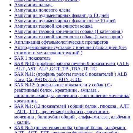
Ампутация пальца
Ампутация полового члена
Ампутация рудиментарных фаланг до 10 дней
Ампутация рудиментарных фаланг после 10 дней
Ампутация тазовой конечности кошка
Ампутация тазовой конечности собака (1 категория )
Ампутация тазовой конечности собака (2 категория )
Аппликация офтальмологических препаратов
Артродезирование суставов с внешней фиксацией (без
стоимости металлоконструкций )
БАК 1 показатель
БАК №10 (профиль работы печени 9 показателей ) ALB
,ALT ,AST ,ALP ,GGT ,TB ,TBA ,TP ,TC
БАК №11: (профиль работы почек 8 показателей ) ALB
,Crea ,Ca ,PHOS ,UA ,BUN ,tCO2
БАК №12: (профильные показатели у собак ) С-
реактивный белок , креатинин , амилаза ,
липополисахариды , мочевина , соотношение мочевина/
креатинин.
БАК №1: (12 показателей ) общий белок , глюкоза , АЛТ
, АСТ , ГГТ , щелочная фосфатаза , креатинин ,
мочевина , билирубин общий , альфа-амилаза , альбумин
, калий.
БАК №2: (печеночная проба ) общий белок , альбумин ,
АЛТ , АСТ , ГГТ ,щелочная фосфатаза , билирубин