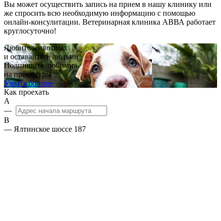
Вы может осуществить запись на прием в нашу клинику или
же спросить всю необходимую информацию с помощью
онлайн-консулитации. Ветеринарная клиника АВВА работает
круглосуточно!
Любите животных
и оставайтесь людьми
Подпишите любимца
на процедуры
Узнать больше
Как проехать
А
—
B
— Ялтинское шоссе 187