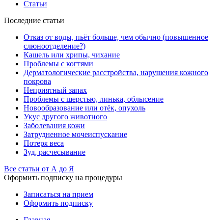
Статьи
Последние статьи
Отказ от воды, пьёт больше, чем обычно (повышенное
слюноотделение?)
Кашель или хрипы, чихание
Проблемы с когтями
Дерматологические расстройства, нарушения кожного
покрова
Неприятный запах
Проблемы с шерстью, линька, облысение
Новообразование или отёк, опухоль
Укус другого животного
Заболевания кожи
Затрудненное мочеиспускание
Потеря веса
Зуд, расчесывание
Все статьи от А до Я
Оформить подписку на процедуры
Записаться на прием
Оформить подписку
Главная