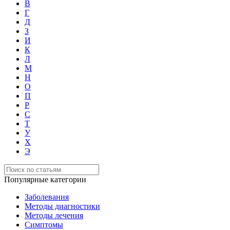
В
Г
Д
З
И
К
Л
М
Н
О
П
Р
С
Т
У
Х
Э
Популярные категории
Заболевания
Методы диагностики
Методы лечения
Симптомы