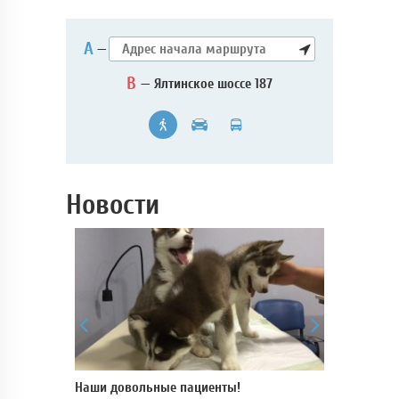
А
—
B
— Ялтинское шоссе 187
Новости
 для
Наши довольные пациенты!
В нашей кли