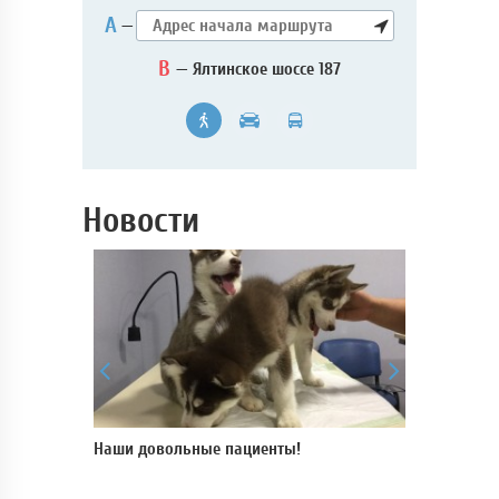
А
—
B
— Ялтинское шоссе 187
Новости
 для
Наши довольные пациенты!
В нашей кли
пройти УЗ-и
аппарате