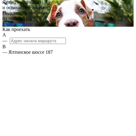
Любите животных
и оставайтесь людьми
Подпишите любимца
на процедуры
Узнать больше
Как проехать
А
—
B
— Ялтинское шоссе 187