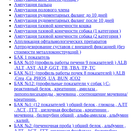
Ампутация пальца
Ампутация полового члена
Ампутация рудиментарных фаланг до 10 дней
Ампутация рудиментарных фаланг после 10 дней
Ампутация тазовой конечности кошка
Ампутация тазовой конечности собака (1 категория )
Ампутация тазовой конечности собака (2 категория )
Аппликация офтальмологических препаратов
Артродезирование суставов с внешней фиксацией (без
стоимости металлоконструкций )
БАК 1 показатель
БАК №10 (профиль работы печени 9 показателей ) ALB
,ALT ,AST ,ALP ,GGT ,TB ,TBA ,TP ,TC
БАК №11: (профиль работы почек 8 показателей ) ALB
,Crea ,Ca ,PHOS ,UA ,BUN ,tCO2
БАК №12: (профильные показатели у собак ) С-
реактивный белок , креатинин , амилаза ,
липополисахариды , мочевина , соотношение мочевина/
креатинин.
БАК №1: (12 показателей ) общий белок , глюкоза , АЛТ
, АСТ , ГГТ , щелочная фосфатаза , креатинин ,
мочевина , билирубин общий , альфа-амилаза , альбумин
, калий.
БАК №2: (печеночная проба ) общий белок , альбумин ,
АЛТ , АСТ , ГГТ ,щелочная фосфатаза , билирубин