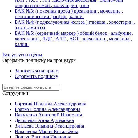
общий и прямой , холестерин , глю
БАК №3: (почечная проба ) креатинин , мочевина ,
неорганический фосфор , калий.
БАК №4: (поджелудочная железа ) глюкоза , холестерин ,
альфа-амилаза.
БАК №5: (сердечный маркер ) общий белок , альбумин ,
холестерин , ЛДГ , АЛТ , АСТ , креатинин , мочевина ,
калий.
Все услуги и цены
Оформить подписку на процедуры
Записаться на прием
Оформить подписку
Сотрудники
Бортник Надежда Александровна
Братко Полина Александровна
Вакуленко Анатолий Иванович
Дышлевая Анна Артёмовна
Зитлаева Эльвина Эскендеровна
Ильенкова Мария Витальевна
Лонгус Евгения Ивановна