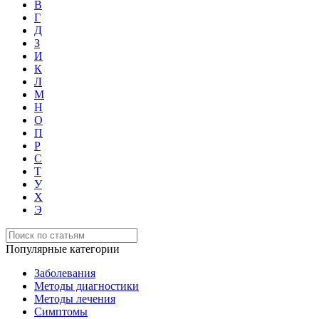
В
Г
Д
З
И
К
Л
М
Н
О
П
Р
С
Т
У
Х
Э
Популярные категории
Заболевания
Методы диагностики
Методы лечения
Симптомы