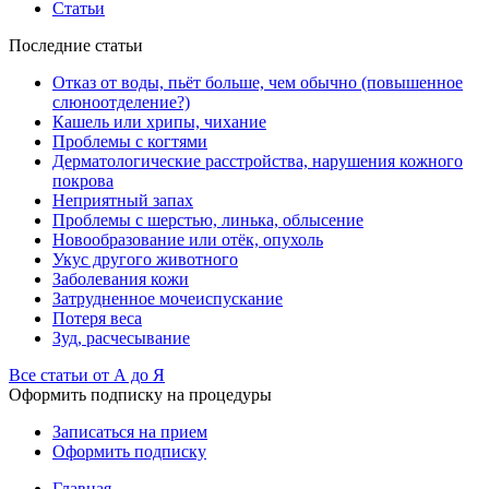
Статьи
Последние статьи
Отказ от воды, пьёт больше, чем обычно (повышенное
слюноотделение?)
Кашель или хрипы, чихание
Проблемы с когтями
Дерматологические расстройства, нарушения кожного
покрова
Неприятный запах
Проблемы с шерстью, линька, облысение
Новообразование или отёк, опухоль
Укус другого животного
Заболевания кожи
Затрудненное мочеиспускание
Потеря веса
Зуд, расчесывание
Все статьи от А до Я
Оформить подписку на процедуры
Записаться на прием
Оформить подписку
Главная