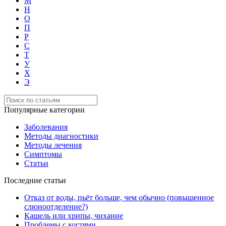
М
Н
О
П
Р
С
Т
У
Х
Э
Популярные категории
Заболевания
Методы диагностики
Методы лечения
Симптомы
Статьи
Последние статьи
Отказ от воды, пьёт больше, чем обычно (повышенное
слюноотделение?)
Кашель или хрипы, чихание
Проблемы с когтями