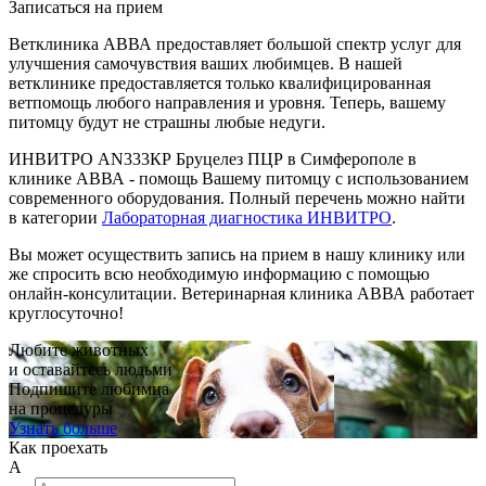
Записаться на прием
Ветклиника АВВА предоставляет большой спектр услуг для
улучшения самочувствия ваших любимцев. В нашей
ветклинике предоставляется только квалифицированная
ветпомощь любого направления и уровня. Теперь, вашему
питомцу будут не страшны любые недуги.
ИНВИТРО AN333КР Бруцелез ПЦР в Симферополе в
клинике АВВА - помощь Вашему питомцу с использованием
современного оборудования. Полный перечень можно найти
в категории
Лабораторная диагностика ИНВИТРО
.
Вы может осуществить запись на прием в нашу клинику или
же спросить всю необходимую информацию с помощью
онлайн-консулитации. Ветеринарная клиника АВВА работает
круглосуточно!
Любите животных
и оставайтесь людьми
Подпишите любимца
на процедуры
Узнать больше
Как проехать
А