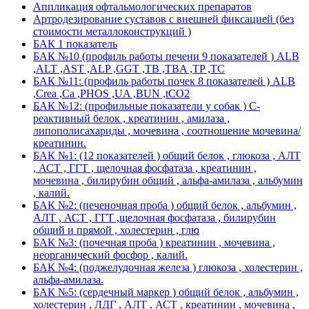
Аппликация офтальмологических препаратов
Артродезирование суставов с внешней фиксацией (без
стоимости металлоконструкций )
БАК 1 показатель
БАК №10 (профиль работы печени 9 показателей ) ALB
,ALT ,AST ,ALP ,GGT ,TB ,TBA ,TP ,TC
БАК №11: (профиль работы почек 8 показателей ) ALB
,Crea ,Ca ,PHOS ,UA ,BUN ,tCO2
БАК №12: (профильные показатели у собак ) С-
реактивный белок , креатинин , амилаза ,
липополисахариды , мочевина , соотношение мочевина/
креатинин.
БАК №1: (12 показателей ) общий белок , глюкоза , АЛТ
, АСТ , ГГТ , щелочная фосфатаза , креатинин ,
мочевина , билирубин общий , альфа-амилаза , альбумин
, калий.
БАК №2: (печеночная проба ) общий белок , альбумин ,
АЛТ , АСТ , ГГТ ,щелочная фосфатаза , билирубин
общий и прямой , холестерин , глю
БАК №3: (почечная проба ) креатинин , мочевина ,
неорганический фосфор , калий.
БАК №4: (поджелудочная железа ) глюкоза , холестерин ,
альфа-амилаза.
БАК №5: (сердечный маркер ) общий белок , альбумин ,
холестерин , ЛДГ , АЛТ , АСТ , креатинин , мочевина ,