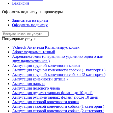
Вакансии
Оформить подписку на процедуры
Записаться на прием
Оформить подписку
Популярные услуги
Vcheeck Антитела Кальцивирус кошек
Аборт медикаментозный
Адреналэктомия (операция по удалению одного или
двух надпочечников )
Ампутация грудной конечности кошки
Ампутация грудной конечности собаки (1 категория )
Ампутация грудной конечности собаки (2 категория )
Ампутация конечности (птица )
Ампутация пальца
Ампутация полового члена
Ампутация рудиментарных фаланг до 10 дней
Ампутация рудиментарных фаланг после 10 дней
Ампутация тазовой конечности кошка
Ампутация тазовой конечности собака (1 категория )
Ампутация тазовой конечности собака (2 категория )