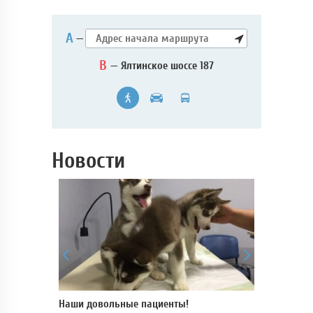
А
—
B
— Ялтинское шоссе 187
Новости
 для
Наши довольные пациенты!
В нашей кли