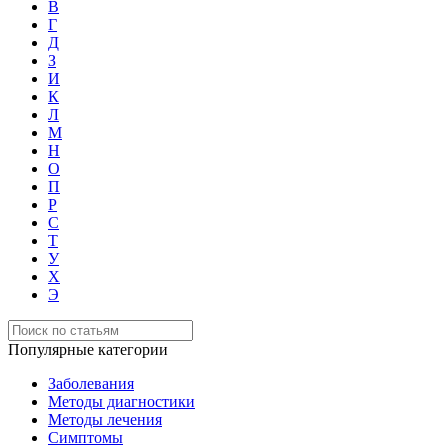
В
Г
Д
З
И
К
Л
М
Н
О
П
Р
С
Т
У
Х
Э
Популярные категории
Заболевания
Методы диагностики
Методы лечения
Симптомы