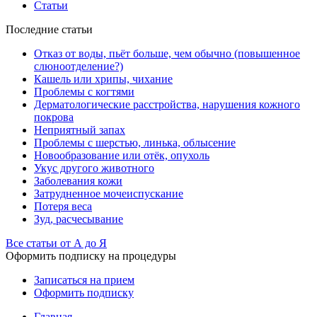
Статьи
Последние статьи
Отказ от воды, пьёт больше, чем обычно (повышенное
слюноотделение?)
Кашель или хрипы, чихание
Проблемы с когтями
Дерматологические расстройства, нарушения кожного
покрова
Неприятный запах
Проблемы с шерстью, линька, облысение
Новообразование или отёк, опухоль
Укус другого животного
Заболевания кожи
Затрудненное мочеиспускание
Потеря веса
Зуд, расчесывание
Все статьи от А до Я
Оформить подписку на процедуры
Записаться на прием
Оформить подписку
Главная