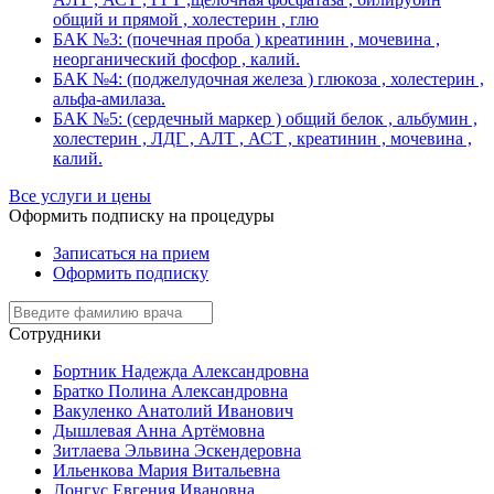
общий и прямой , холестерин , глю
БАК №3: (почечная проба ) креатинин , мочевина ,
неорганический фосфор , калий.
БАК №4: (поджелудочная железа ) глюкоза , холестерин ,
альфа-амилаза.
БАК №5: (сердечный маркер ) общий белок , альбумин ,
холестерин , ЛДГ , АЛТ , АСТ , креатинин , мочевина ,
калий.
Все услуги и цены
Оформить подписку на процедуры
Записаться на прием
Оформить подписку
Сотрудники
Бортник Надежда Александровна
Братко Полина Александровна
Вакуленко Анатолий Иванович
Дышлевая Анна Артёмовна
Зитлаева Эльвина Эскендеровна
Ильенкова Мария Витальевна
Лонгус Евгения Ивановна