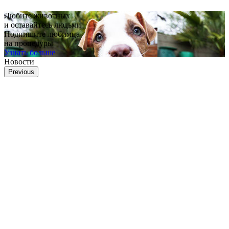
Любите животных
и оставайтесь людьми
Подпишите любимца
на процедуры
Узнать больше
Новости
Previous