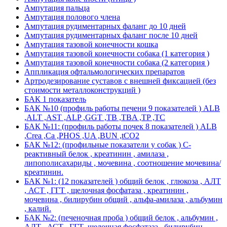
Ампутация пальца
Ампутация полового члена
Ампутация рудиментарных фаланг до 10 дней
Ампутация рудиментарных фаланг после 10 дней
Ампутация тазовой конечности кошка
Ампутация тазовой конечности собака (1 категория )
Ампутация тазовой конечности собака (2 категория )
Аппликация офтальмологических препаратов
Артродезирование суставов с внешней фиксацией (без
стоимости металлоконструкций )
БАК 1 показатель
БАК №10 (профиль работы печени 9 показателей ) ALB
,ALT ,AST ,ALP ,GGT ,TB ,TBA ,TP ,TC
БАК №11: (профиль работы почек 8 показателей ) ALB
,Crea ,Ca ,PHOS ,UA ,BUN ,tCO2
БАК №12: (профильные показатели у собак ) С-
реактивный белок , креатинин , амилаза ,
липополисахариды , мочевина , соотношение мочевина/
креатинин.
БАК №1: (12 показателей ) общий белок , глюкоза , АЛТ
, АСТ , ГГТ , щелочная фосфатаза , креатинин ,
мочевина , билирубин общий , альфа-амилаза , альбумин
, калий.
БАК №2: (печеночная проба ) общий белок , альбумин ,
АЛТ , АСТ , ГГТ ,щелочная фосфатаза , билирубин