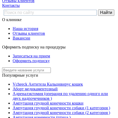
Отзывы клиентов
Контакты
О клинике
Наша история
Отзывы клиентов
Вакансии
Оформить подписку на процедуры
Записаться на прием
Оформить подписку
Популярные услуги
Vcheeck Антитела Кальцивирус кошек
Аборт медикаментозный
Адреналэктомия (операция по удалению одного или
двух надпочечников )
Ампутация грудной конечности кошки
Ампутация грудной конечности собаки (1 категория )
Ампутация грудной конечности собаки (2 категория )
Ампутация конечности (птица )